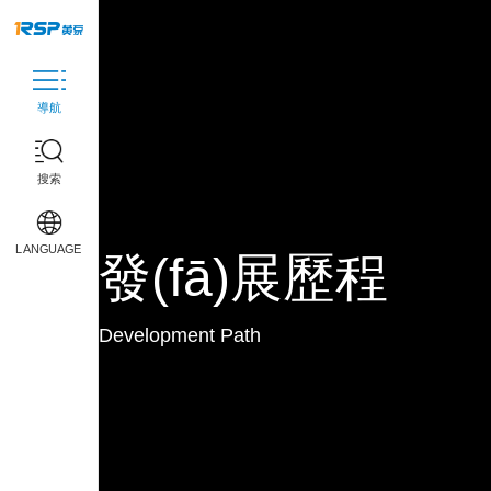
導航
搜索
首頁(yè)
企業(yè)介紹
LANGUAGE
發(fā)展歷程
關(guān)于我們
發(fā)展歷程
Development Path
榮譽(yù)資質(zhì)
黃泵設備
聯(lián)系我們